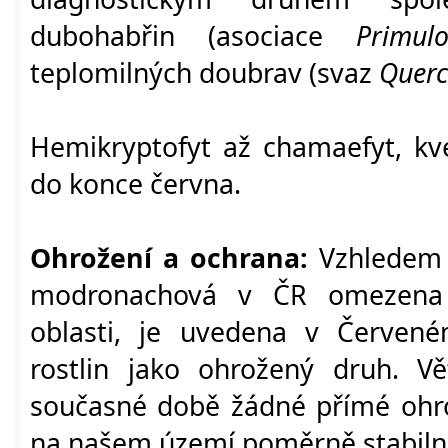
dubohabřin (asociace
Primul
teplomilných doubrav (svaz
Querc
Hemikryptofyt až chamaefyt, kv
do konce června.
Ohrožení a ochrana:
Vzhledem 
modronachová v ČR omezena p
oblasti, je uvedena v Červen
rostlin jako ohrožený druh. Vě
současné době žádné přímé ohro
na našem území poměrně stabilní