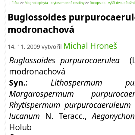
|
Flóra
>>
Magnoliophyta - krytosemenné rostliny
>>
Rosopsida - vyšší dvouděložn
Buglossoides purpurocaerul
modronachová
Michal Hroneš
14. 11. 2009 vytvořil
Buglossoides purpurocaerulea
(L
modronachová
Syn
.:
Lithospermum purp
Margarospermum purpurocaer
Rhytispermum purpurocaeruleum
(
lucanum
N. Teracc.,
Aegonycho
Holub