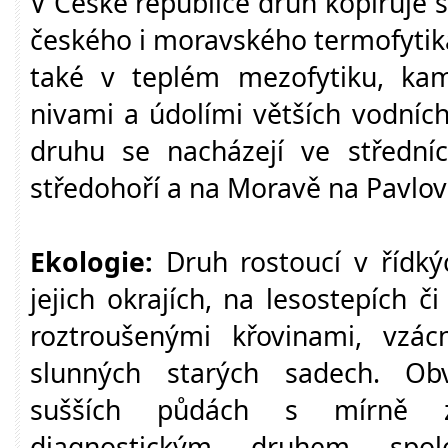
V České republice druh kopíruje 
českého i moravského termofytika
také v teplém mezofytiku, ka
nivami a údolími větších vodníc
druhu se nacházejí ve středn
středohoří a na Moravě na Pavlov
Ekologie:
Druh rostoucí v řídkýc
jejich okrajích, na lesostepích č
roztroušenými křovinami, vzác
slunných starých sadech. Ob
sušších půdách s mírně zá
diagnostickým druhem spol