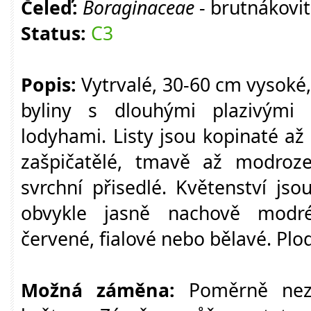
Čeleď:
Boraginaceae
- brutnákovi
Status:
C3
Popis:
Vytrvalé, 30-60 cm vysoké,
byliny s dlouhými plazivými
lodyhami. Listy jsou kopinaté až 
zašpičatělé, tmavě až modrozel
svrchní přisedlé. Květenství jso
obvykle jasně nachově modré
červené, fialové nebo bělavé. Plo
Možná záměna:
Poměrně nez