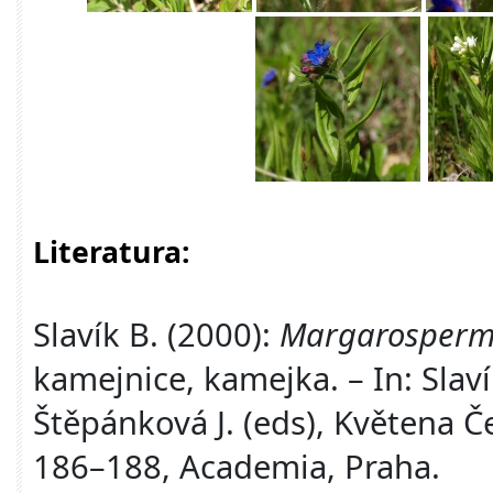
Literatura:
Slavík B. (2000):
Margarosper
kamejnice, kamejka. – In: Slavík
Štěpánková J. (eds), Květena Če
186–188, Academia, Praha.