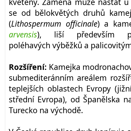
květeny. Záměna může nastat u b
se od bělokvětých druhů kamej
(
Lithospermum officinale
) a kame
arvensis
), liší především př
poléhavých výběžků a palicovitým
Rozšíření:
Kamejka modronachová
submediteránním areálem rozšíř
teplejších oblastech Evropy (již
střední Evropa), od Španělska n
Turecko na východě.