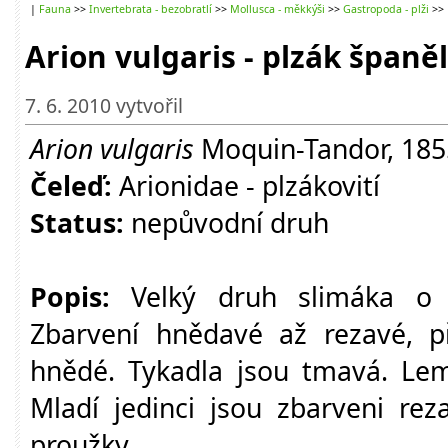
|
Fauna
>>
Invertebrata - bezobratlí
>>
Mollusca - měkkýši
>>
Gastropoda - plži
>>
Arion vulgaris - plzák španě
7. 6. 2010 vytvořil
Arion vulgaris
Moquin-Tandor, 1855
Čeleď:
Arionidae - plzákovití
Status:
nepůvodní druh
Popis:
Velký druh slimáka o 
Zbarvení hnědavé až rezavé, př
hnědé. Tykadla jsou tmavá. Lem
Mladí jedinci jsou zbarveni re
proužky.