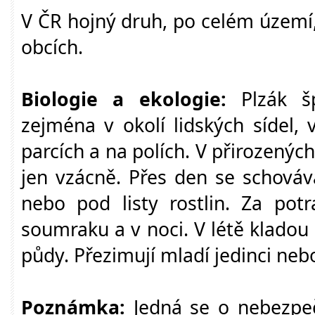
V ČR hojný druh, po celém území
obcích.
Biologie a ekologie:
Plzák š
zejména v okolí lidských sídel, 
parcích a na polích. V přirozenýc
jen vzácně. Přes den se schová
nebo pod listy rostlin. Za pot
soumraku a v noci. V létě kladou 
půdy. Přezimují mladí jedinci nebo
Poznámka:
Jedná se o nebezpeč