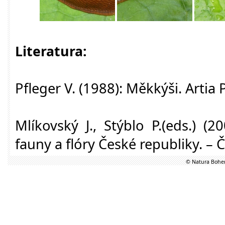
Literatura:
Pfleger V. (1988): Měkkýši. Artia 
Mlíkovský J., Stýblo P.(eds.) (
fauny a flóry České republiky. – 
© Natura Bohem