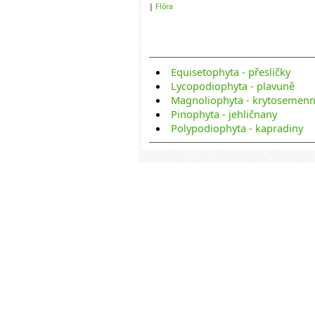
|
Flóra
Equisetophyta - přesličky
Lycopodiophyta - plavuně
Magnoliophyta - krytosemenné
Pinophyta - jehličnany
Polypodiophyta - kapradiny