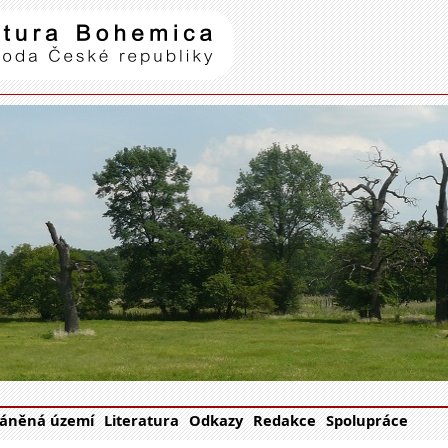
Natura Bohemica
| příroda Č
áněná území
Literatura
Odkazy
Redakce
Spolupráce