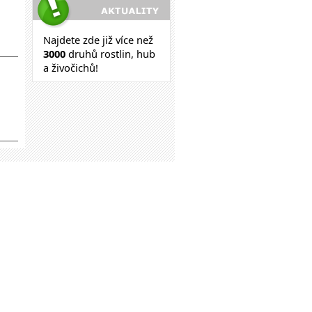
Najdete zde již více než
30
00
druhů rostlin, hub
a živočichů!