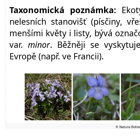
Taxonomická poznámka:
Ekoty
nelesních stanovišť (písčiny, vře
menšími květy i listy, bývá ozna
var.
minor
. Běžněji se vyskytu
Evropě (např. ve Francii).
© Natura Bohem