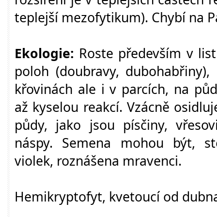
teplejší mezofytikum). Chybí na P
Ekologie:
Roste především v listn
poloh (doubravy, dubohabřiny), 
křovinách ale i v parcích, na pů
až kyselou reakcí. Vzácně osidlu
půdy, jako jsou písčiny, vřesov
náspy. Semena mohou být, ste
violek, roznášena mravenci.
Hemikryptofyt, kvetoucí od dubn