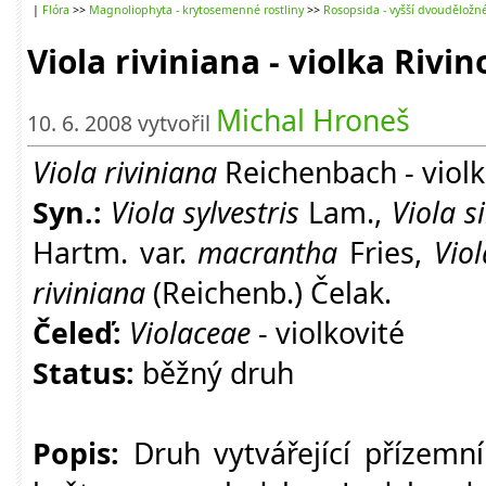
|
Flóra
>>
Magnoliophyta - krytosemenné rostliny
>>
Rosopsida - vyšší dvouděložn
Viola riviniana - violka Rivin
Michal Hroneš
10. 6. 2008 vytvořil
Viola riviniana
Reichenbach - violk
Syn.:
Viola sylvestris
Lam.,
Viola si
Hartm. var.
macrantha
Fries,
Viol
riviniana
(Reichenb.) Čelak.
Čeleď:
Violaceae
- violkovité
Status:
běžný druh
Popis:
Druh vytvářející přízemní 