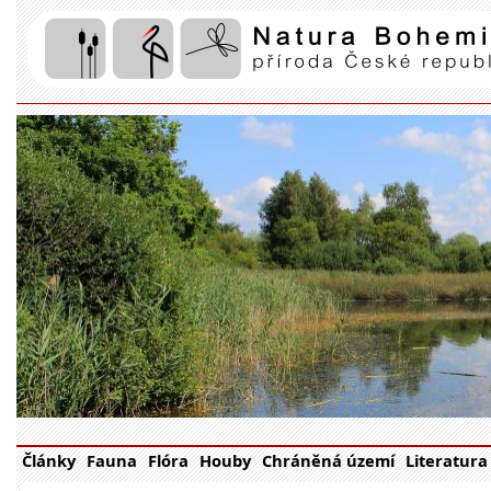
Články
Fauna
Flóra
Houby
Chráněná území
Literatura