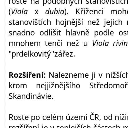
roste na podobných stanovištích
(
Viola
x
dubia
). Kříženci mo
stanovištích hojnější než jejich 
snadno odlišit hlavně podle ost
mnohem tenčí než u
Viola rivi
"prdelkovitý"zářez.
Rozšíření:
Nalezneme ji v nižšíc
krom nejjižnějšího Středomo
Skandinávie.
Roste po celém území ČR, od níži
rozšíření je v teplejších částech 