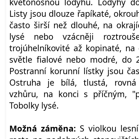
květonosnou lodyhu. Lodyhy do
Listy jsou dlouze řapíkaté, okrouh
často širší než dlouhé, na okra
lysé nebo vzácněji roztrouše
trojúhelníkovité až kopinaté, na 
světle fialové nebo modré, do 
Postranní korunní lístky jsou ča
Ostruha je bílá, tlustá, rov
vzhůru, na konci s příčným, "p
Tobolky lysé.
Možná záměna:
S violkou lesní