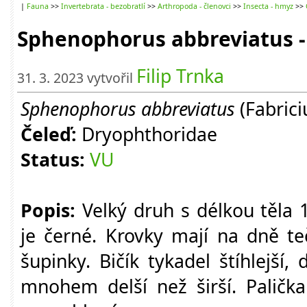
|
Fauna
>>
Invertebrata - bezobratlí
>>
Arthropoda - členovci
>>
Insecta - hmyz
>>
Sphenophorus abbreviatus -
Filip Trnka
31. 3. 2023 vytvořil
Sphenophorus abbreviatus
(Fabrici
Čeleď:
Dryophthoridae
Status:
VU
Popis:
Velký druh s délkou těla 
je černé. Krovky mají na dně te
šupinky. Bičík tykadel štíhlejší,
mnohem delší než širší. Palička