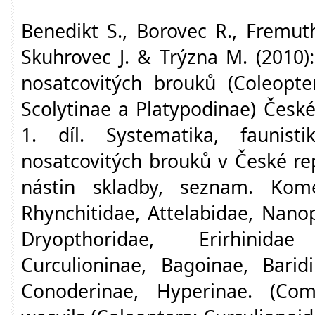
Benedikt S., Borovec R., Fremuth
Skuhrovec J. & Trýzna M. (2010
nosatcovitých brouků (Coleopte
Scolytinae a Platypodinae) České
1. díl. Systematika, faunist
nosatcovitých brouků v České re
nástin skladby, seznam. Kome
Rhynchitidae, Attelabidae, Nano
Dryopthoridae, Erirhinida
Curculioninae, Bagoinae, Barid
Conoderinae, Hyperinae. (Com