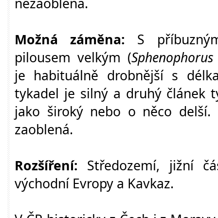
nezaoblená.
Možná záměna:
S příbuzný
pilousem velkým (
Sphenophorus 
je habituálně drobnější s délk
tykadel je silný a druhý článek 
jako široký nebo o něco delší. 
zaoblená.
Rozšíření:
Středozemí, jižní čá
východní Evropy a Kavkaz.