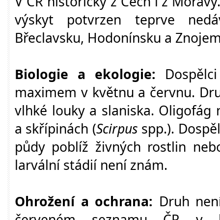
V ČR historicky z Čech i z Moravy
výskyt potvrzen teprve ne
Břeclavsku, Hodonínsku a Znojem
Biologie a ekologie:
Dospělc
maximem v květnu a červnu. Dru
vlhké louky a slaniska. Oligofág n
a skřípinách (
Scirpus
spp.). Dospěl
půdy poblíž živných rostlin nebo
larvální stádií není znám.
Ohrožení a ochrana:
Druh není
červeném seznamu ČR v kate