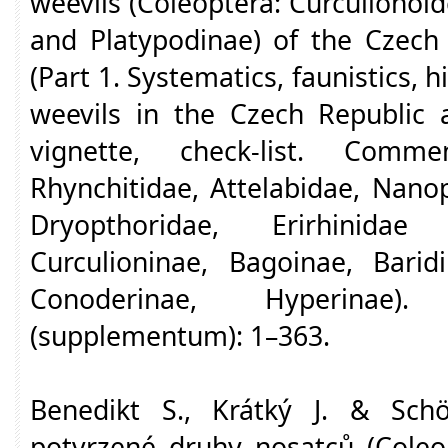
weevils (Coleoptera: Curculionoi
and Platypodinae) of the Czech 
(Part 1. Systematics, faunistics, h
weevils in the Czech Republic a
vignette, check-list. Comme
Rhynchitidae, Attelabidae, Nano
Dryopthoridae, Erirhinidae
Curculioninae, Bagoinae, Barid
Conoderinae, Hyperinae).
(supplementum): 1–363.
Benedikt S., Krátký J. & Sch
potvrzené druhy nosatců (Coleo