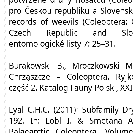
pro Českou republiku a Slovens
records of weevils (Coleoptera: 
Czech Republic and Slova
entomologické listy 7: 25–31.
Burakowski B., Mroczkowski M.,
Chrząszcze – Coleoptera. Ryjk
część 2. Katalog Fauny Polski, XXI
Lyal C.H.C. (2011): Subfamily D
192. In: Löbl I. & Smetana A.
Palaearctic Coleoptera. Volume