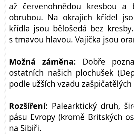
až červenohnědou kresbou a b
obrubou. Na okrajích křídel js
křídla jsou bělošedá bez kresby
s tmavou hlavou. Vajíčka jsou ora
Možná záměna:
Dobře poznat
ostatních našich plochušek (De
podle užších vzadu zašpičatělých 
Rozšíření:
Palearktický druh, ši
pásu Evropy (kromě Britských os
na Sibiři.