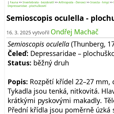
|
Fauna
>>
Invertebrata - bezobratlí
>>
Arthropoda - členovci
>>
Insecta - hmyz
>>
Depressariidae - plochuškovití
Semioscopis oculella - ploch
Ondřej Machač
16. 3. 2025 vytvořil
Semioscopis oculella
(Thunberg, 17
Čeleď:
Depressaridae – plochuško
Status:
běžný druh
Popis:
Rozpětí křídel 22–27 mm, 
Tykadla jsou tenká, nitkovitá. Hl
krátkými pyskovými makadly. Těl
Přední křídla jsou poměrně úzká 