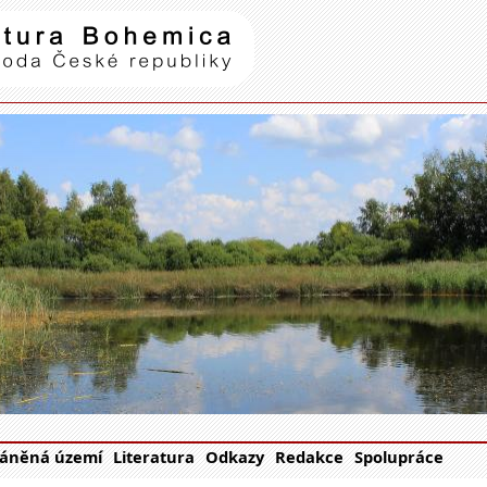
Natura Bohemica
| příroda Č
áněná území
Literatura
Odkazy
Redakce
Spolupráce