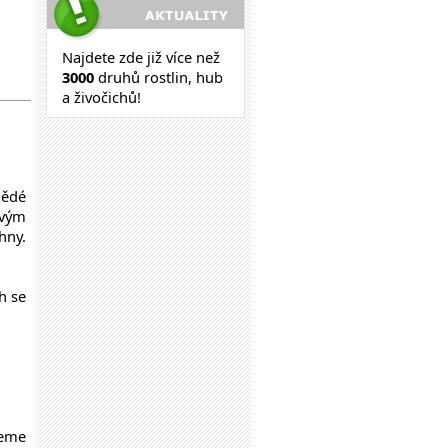
Najdete zde již více než
30
00
druhů rostlin, hub
a živočichů!
nědé
ovým
hny.
h se
neme