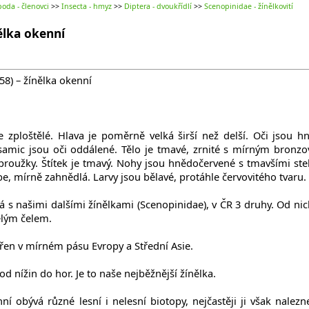
oda - členovci
>>
Insecta - hmyz
>>
Diptera - dvoukřídlí
>>
Scenopinidae - žínělkovití
ělka okenní
58) – žínělka okenní
 zploštělé. Hlava je poměrně velká širší než delší. Oči jsou h
amic jsou oči oddálené. Tělo je tmavé, zrnité s mírným bronz
proužky. Štítek je tmavý. Nohy jsou hnědočervené s tmavšími ste
be, mírně zahnědlá. Larvy jsou bělavé, protáhle červovitého tvaru.
s našimi dalšími žínělkami (Scenopinidae), v ČR 3 druhy. Od nic
nělým čelem.
ířen v mírném pásu Evropy a Střední Asie.
d nížin do hor. Je to naše nejběžnější žínělka.
ní obývá různé lesní i nelesní biotopy, nejčastěji ji však nalez