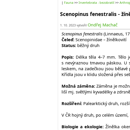
|
Fauna
>>
Invertebrata - bezobratlí
>>
Arthrop
Scenopinus fenestralis - žín
Ondřej Machač
1. 10. 2023 vytvořil
Scenopinus fenestralis
(Linnaeus, 17
Čeleď:
Scenopinidae – žínělkovití
Status:
běžný druh
Popis:
Délka těla 4–7 mm. Tělo je
s nevýraznou tmavou páskou. U s
leskem, na zadečkou jsou bělavé 
Křídla jsou v klidu složená přes se
Možná záměna:
Záměna je možná 
liší mj. světlými kyvadélky a zdrs
Rozšíření:
Palearktický druh, rozš
V ČR hojný druh, po celém území, o
Biologie a ekologie:
Žínělka oken