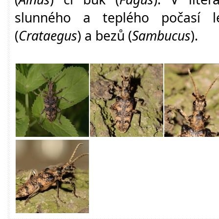
slunného a teplého počasí l
(
Crataegus
) a bezů (
Sambucus
).