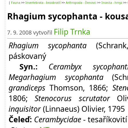
|
Fauna
>>
Invertebrata - bezobratlí
>>
Arthropoda - členovci
>>
Insecta - hmyz
>>
Rhagium sycophanta - kous
Filip Trnka
7. 9. 2008 vytvořil
Rhagium sycophanta
(Schra
páskovaný
Syn.:
Cerambyx sycophant
Megarhagium sycophanta
(Sch
grandiceps
Thomson, 1866;
Sten
1806;
Stenocorus scrutator
Oli
inquisitor
(Linnaeus) Olivier, 1795
Čeleď:
Cerambycidae
- tesaříkovití