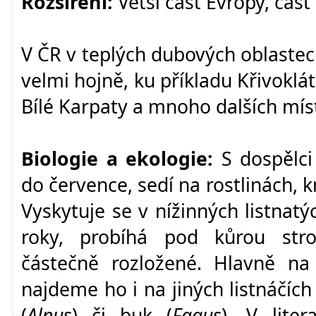
Rozšíření:
Větší část Evropy, část 
V ČR v teplých dubových oblastech
velmi hojně, ku příkladu Křivoklát
Bílé Karpaty a mnoho dalších mís
Biologie a ekologie:
S dospělc
do července, sedí na rostlinách,
Vyskytuje se v nížinných listnatýc
roky, probíhá pod kůrou str
částečně rozložené. Hlavně na
najdeme ho i na jiných listnáčích 
(
Alnus
) či buk (
Fagus
). V lite