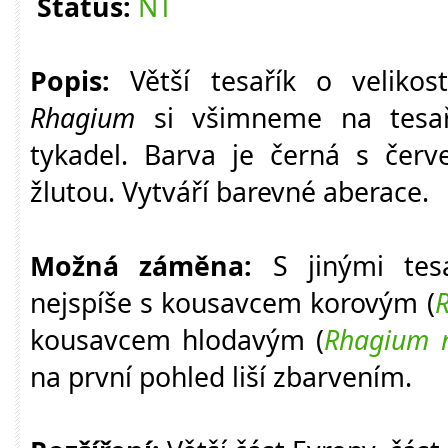
Status:
NT
Popis:
Větší tesařík o velik
Rhagium
si všimneme na tesaří
tykadel. Barva je černá s červ
žlutou. Vytváří barevné aberace.
Možná záměna:
S jinými tes
nejspíše s kousavcem korovým (
R
kousavcem hlodavým (
Rhagium 
na první pohled liší zbarvením.