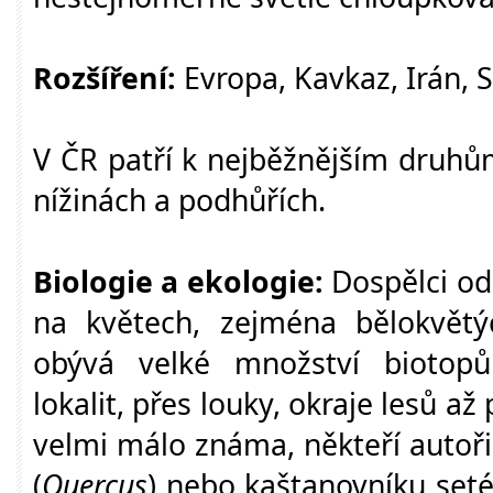
Rozšíření:
Evropa, Kavkaz, Irán, S
V ČR patří k nejběžnějším druhů
nížinách a podhůřích.
Biologie a ekologie:
Dospělci od
na květech, zejména bělokvětýc
obývá velké množství biotopů
lokalit, přes louky, okraje lesů a
velmi málo známa, někteří autoři
(
Quercus
) nebo kaštanovníku set