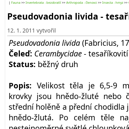
|
Fauna
>>
Invertebrata - bezobratlí
>>
Arthropoda - členovci
>>
Insecta - hmyz
>>
Pseudovadonia livida - tesař
12. 1. 2011 vytvořil
Pseudovadonia livida
(Fabricius, 17
Čeleď:
Cerambycidae
- tesaříkovití
Status:
běžný druh
Popis:
Velikost těla je 6,5-9 m
krovky jsou hnědo-žluté nebo č
střední holěně a přední chodidla
hnědo-žlutá. Po celém těle n
nestejnoměrné světlé chloupková