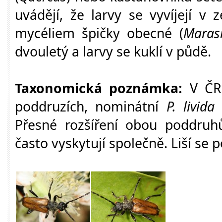
uvádějí, že larvy se vyvíjejí v 
mycéliem špičky obecné (
Maras
dvouletý a larvy se kuklí v půdě.
Taxonomická poznámka:
V ČR 
poddruzích, nominátní
P. livida 
Přesné rozšíření obou poddru
často vyskytují společně. Liší se 