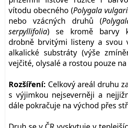
vítodu obecného (
Polygala vulgari
nebo vzácných druhů (
Polygal
serpyllifolia
) se kromě barvy kv
drobně brvitými listeny a svou 
alkalické substráty (výše zmíně
vejčité, olysalé a rostou pouze n
Rozšíření:
Celkový areál druhu za
s výjimkou nejseverněji a nejjiž
dále pokračuje na východ přes stř
Druh se v ČR vyskytuje v teplejší