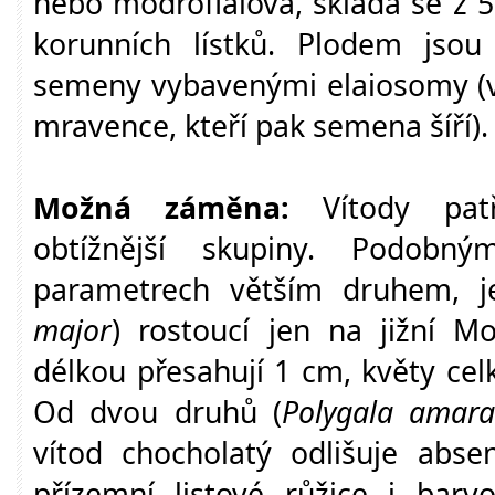
nebo modrofialová, skládá se z 5
korunních lístků. Plodem jsou
semeny vybavenými elaiosomy (vý
mravence, kteří pak semena šíří).
Možná záměna:
Vítody patř
obtížnější skupiny. Podob
parametrech větším druhem, je
major
) rostoucí jen na jižní Mo
délkou přesahují 1 cm, květy cel
Od dvou druhů (
Polygala amar
vítod chocholatý odlišuje absen
přízemní listové růžice i bar