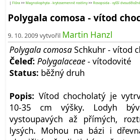
|
Flóra
>>
Magnoliophyta - krytosemenné rostliny
>>
Rosopsida - vyšší dvouděložn
Polygala comosa - vítod cho
Martin Hanzl
9. 10. 2009 vytvořil
Polygala comosa
Schkuhr - vítod 
Čeleď:
Polygalaceae
- vítodovité
Status:
běžný druh
Popis:
Vítod chocholatý je vytrva
10-35 cm výšky. Lodyh bývá
vystoupavých až přímých, rozt
lysých. Mohou na bázi i dřevna