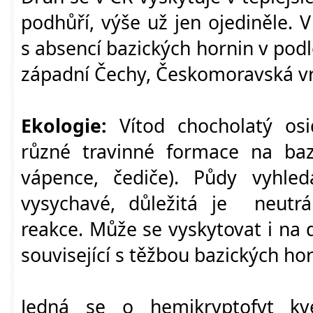
podhůří, výše už jen ojediněle. 
s absencí bazických hornin v podl
západní Čechy, Českomoravská vrc
Ekologie:
Vítod chocholatý osid
různé travinné formace na baz
vápence, čediče). Půdy vyhle
vysychavé, důležitá je neutrál
reakce. Může se vyskytovat i na 
související s těžbou bazických hor
Jedná se o hemikryptofyt kv