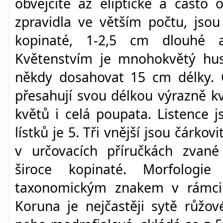
obvejčité až eliptické a často o
zpravidla ve větším počtu, jsou
kopinaté, 1-2,5 cm dlouhé
Květenstvím je mnohokvětý hu
někdy dosahovat 15 cm délky. Č
přesahují svou délkou výrazně k
květů i celá poupata. Listence j
lístků je 5. Tři vnější jsou čárkov
v určovacích příručkách zvané 
široce kopinaté. Morfologie
taxonomickým znakem v rámci 
Koruna je nejčastěji sytě růžové