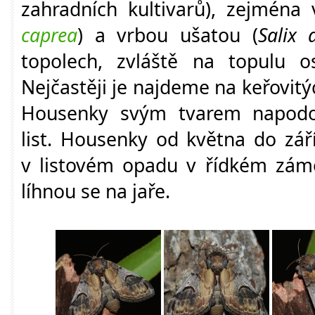
zahradních kultivarů), zejména 
caprea
) a vrbou ušatou (
Salix 
topolech, zvláště na topulu o
Nejčastěji je najdeme na keřovit
Housenky svým tvarem napodob
list. Housenky od května do zář
v listovém opadu v řídkém zámo
líhnou se na jaře.