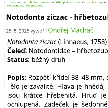
|
Fauna
>>
Invertebrata - bezobratlí
>>
Arthropoda - členovci
>>
Insecta - hmyz
>>
Notodontidae - hřbetozubcovití
Notodonta ziczac - hřbetoz
Ondřej Machač
25. 8. 2025 vytvořil
Notodonta ziczac
(Linnaeus, 1758)
Čeleď:
Notodontidae – hřbetozubc
Status:
běžný druh
Popis:
Rozpětí křídel 38–48 mm, 
Tělo je zavalité. Hlava je hnědá
jsou krátce hřebenitá. Hruď j
ochlupená. Zadeček je šedohněd