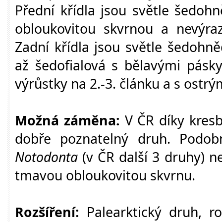
Přední křídla jsou světle šedoh
obloukovitou skvrnou a nevýraz
Zadní křídla jsou světle šedohn
až šedofialová s bělavými pásky
výrůstky na 2.-3. článku a s ostr
Možná záměna:
V ČR díky kresb
dobře poznatelný druh. Podob
Notodonta
(v ČR další 3 druhy) n
tmavou obloukovitou skvrnu.
Rozšíření:
Palearktický druh, r