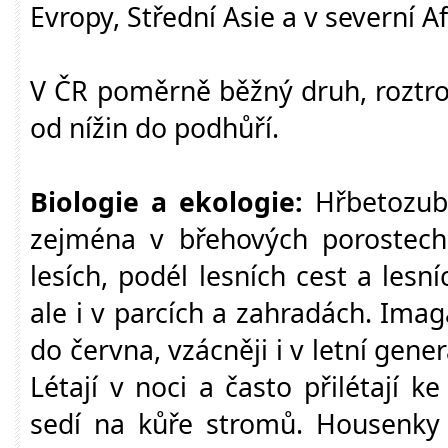
Evropy, Střední Asie a v severní Af
V ČR poměrně běžný druh, roztr
od nížin do podhůří.
Biologie a ekologie:
Hřbetozube
zejména v břehových porostech 
lesích, podél lesních cest a lesn
ale i v parcích a zahradách. Ima
do června, vzácněji i v letní gene
Létají v noci a často přilétají k
sedí na kůře stromů. Housenky 