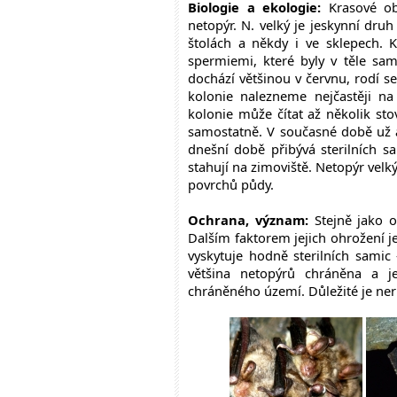
Biologie a ekologie:
Krasové obl
netopýr. N. velký je jeskynní dru
štolách a někdy i ve sklepech.
spermiemi, které byly v těle sam
dochází většinou v červnu, rodí s
kolonie nalezneme nejčastěji n
kolonie může čítat až několik sto
samostatně. V současné době už al
dnešní době přibývá sterilních s
stahují na zimoviště. Netopýr velk
povrchů půdy.
Ochrana, význam:
Stejně jako o
Dalším faktorem jejich ohrožení je
vyskytuje hodně sterilních samic 
většina netopýrů chráněna a jej
chráněného území. Důležité je neruš