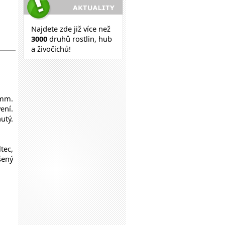
Najdete zde již více než
30
00
druhů rostlin, hub
a živočichů!
 mm.
ení.
utý.
tec,
šený