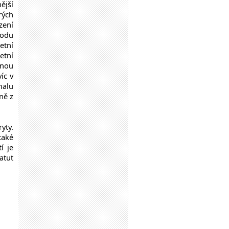
ější
rých
zení
rodu
etní
etní
inou
íc v
malu
ně z
yty.
také
í je
atut