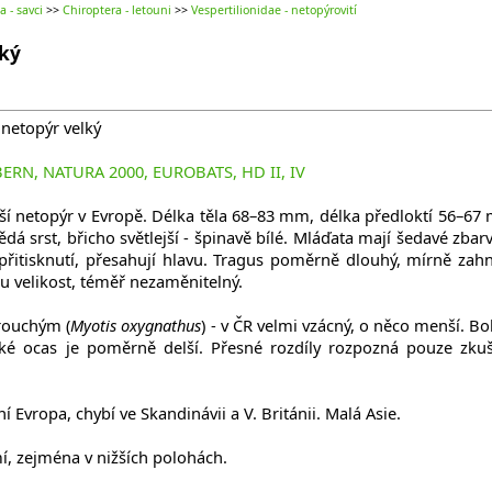
 - savci
>>
Chiroptera - letouni
>>
Vespertilionidae - netopýrovití
lký
 netopýr velký
BERN, NATURA 2000, EUROBATS, HD II, IV
ší netopýr v Evropě. Délka těla 68–83 mm, délka předloktí 56–67
dá srst, břicho světlejší - špinavě bílé. Mláďata mají šedavé zbarv
řitisknutí, přesahují hlavu. Tragus poměrně dlouhý, mírně zahn
ou velikost, téměř nezaměnitelný.
rouchým (
Myotis oxygnathus
) - v ČR velmi vzácný, o něco menší. Bol
Také ocas je poměrně delší. Přesné rozdíly rozpozná pouze zku
 Evropa, chybí ve Skandinávii a V. Británii. Malá Asie.
, zejména v nižších polohách.