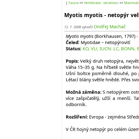
|
Fauna
>>
Vertebrata - obratlovci
>>
Mammalia
Myotis myotis - netopýr ve
Ondřej Machač
12. 7. 2008 vytvořil
Myotis myotis
(Borkhausen, 1797) -
Čeleď:
Myotidae – netopýrovití
Status:
KO, VU, IUCN: LC, BONN, 
Popis:
Velký druh netopýra, největ
Váha 15–35 g. Na hřbetě světle hně
Ušní boltce poměrně dlouhé, po p
Létací blány světle hnědé. Přes sv
Možná záměna:
S netopýrem ost
více zašpičatělý, užší a menší. 
odborník.
Rozšíření:
Evropa - zejména Střední
V ČR hojný netopýr po celém území