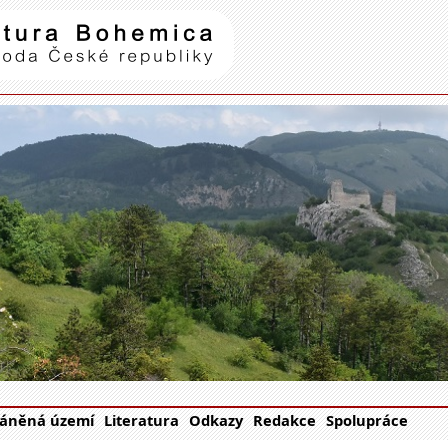
Natura Bohemica
| příroda Č
áněná území
Literatura
Odkazy
Redakce
Spolupráce