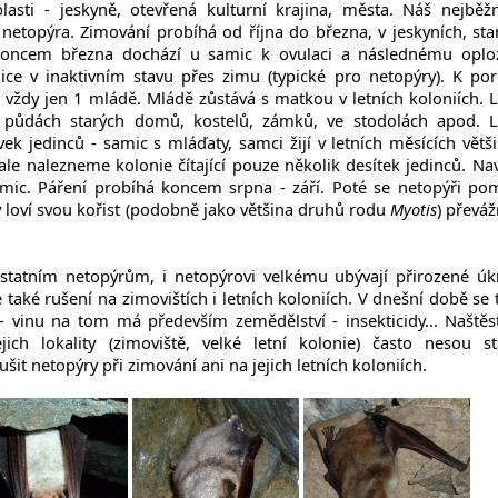
asti - jeskyně, otevřená kulturní krajina, města. Náš nejběžn
h netopýra. Zimování probíhá od října do března, v jeskyních, sta
 Koncem března dochází u samic k ovulaci a následnému oplo
ice v inaktivním stavu přes zimu (typické pro netopýry). K po
e vždy jen 1 mládě. Mládě zůstává s matkou v letních koloniích. L
a půdách starých domů, kostelů, zámků, ve stodolách apod. L
vek jedinců - samic s mláďaty, samci žijí v letních měsících větš
e nalezneme kolonie čítající pouze několik desítek jedinců. Nav
amic. Páření probíhá koncem srpna - září. Poté se netopýři po
ý loví svou kořist (podobně jako většina druhů rodu
Myotis
) převáž
statním netopýrům, i netopýrovi velkému ubývají přirozené úkr
 také rušení na zimovištích i letních koloniích. V dnešní době se 
- vinu na tom má především zemědělství - insekticidy... Naštěst
ich lokality (zimoviště, velké letní kolonie) často nesou st
it netopýry při zimování ani na jejich letních koloniích.