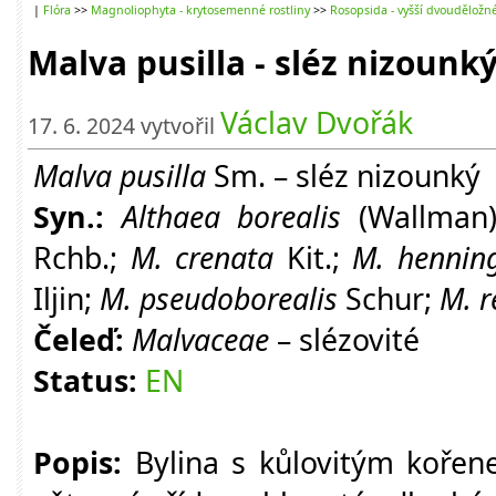
|
Flóra
>>
Magnoliophyta - krytosemenné rostliny
>>
Rosopsida - vyšší dvouděložn
Malva pusilla - sléz nizounk
Václav Dvořák
17. 6. 2024 vytvořil
Malva pusilla
Sm. – sléz nizounký
Syn.:
Althaea borealis
(Wallman)
Rchb.;
M. crenata
Kit.;
M. henning
Iljin;
M. pseudoborealis
Schur;
M. r
Čeleď:
Malvaceae
– slézovité
Status:
EN
Popis:
Bylina s kůlovitým kořen