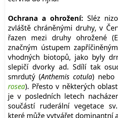
Ochrana a ohrožení:
Sléz nizo
zvláště chráněnými druhy, v Če
řazen mezi druhy ohrožené (E
značným ústupem zapříčiněným
vhodných biotopů, jako byly drn
slepičí dvorky ad. Sdílí tak os
smrdutý (
Anthemis cotula
) nebo 
rosea
). Přesto v některých obla
je v posledních letech nacházen
součástí ruderální vegetace s
které může vytvářet dominantní 