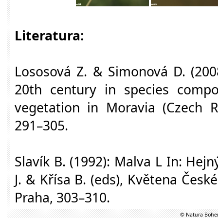
Literatura:
Lososová Z. & Simonová D. (200
20th century in species compos
vegetation in Moravia (Czech Re
291–305.
Slavík B. (1992): Malva L In: Hejný
J. & Křísa B. (eds), Květena Česk
Praha, 303–310.
© Natura Bohem