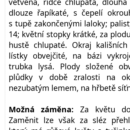
větvená, řídce chlupatá, dlouhá
dlouze řapíkaté, s čepelí okrou
s tupě zakončenými laloky; palis
14; květní stopky krátké, za plo
hustě chlupaté. Okraj kališních
lístky obvejčité, na bázi vykro
trubka lysá. Plody složené ob
plůdky v době zralosti na ok
nezubatým lemem, na hřbetě síťna
Možná záměna:
Za květu dob
Zaměnit lze však za sléz přehl