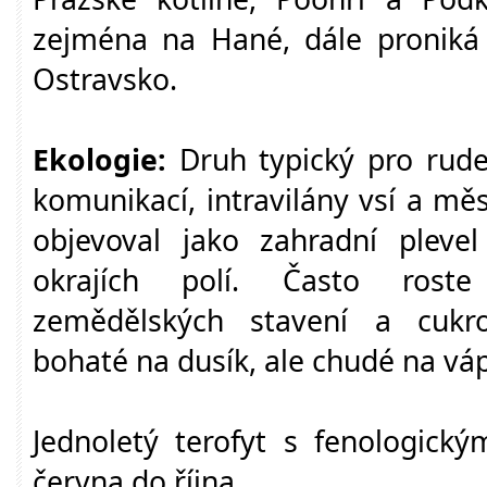
zejména na Hané, dále pronik
Ostravsko.
Ekologie:
Druh typický pro ruder
komunikací, intravilány vsí a měs
objevoval jako zahradní plevel
okrajích polí. Často rost
zemědělských stavení a cukro
bohaté na dusík, ale chudé na váp
Jednoletý terofyt s fenologick
června do října.