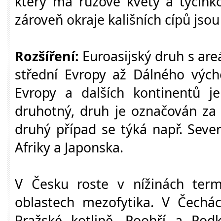
který má růžové květy a tyčink
zároveň okraje kališních cípů jsou
Rozšíření:
Euroasijský druh s are
střední Evropy až Dálného výc
Evropy a dalších kontinentů j
druhotný, druh je označován za 
druhý případ se týká např. Severn
Afriky a Japonska.
V Česku roste v nížinách termo
oblastech mezofytika. V Čechác
Pražské kotlině, Poohří a Pod