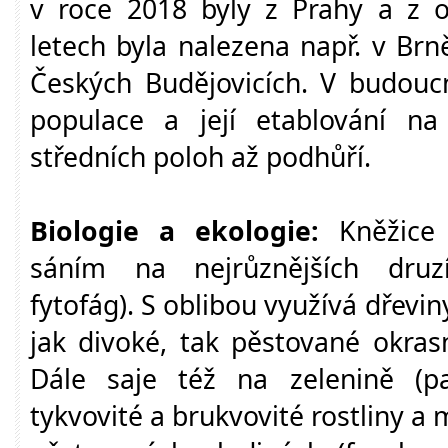
v roce 2018 byly z Prahy a z ok
letech byla nalezena např. v Br
Českých Budějovicích. V budouc
populace a její etablování n
středních poloh až podhůří.
Biologie a ekologie:
Kněžice 
sáním na nejrůznějších druzí
fytofág). S oblibou využívá dřevin
jak divoké, tak pěstované okra
Dále saje též na zelenině (pap
tykvovité a brukvovité rostliny a 