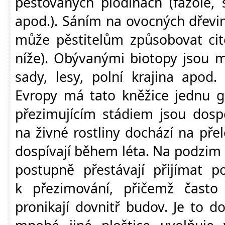
pěstovaných plodinách (fazole, s
apod.). Sáním na ovocných dřevin
může pěstitelům způsobovat cit
níže). Obývanými biotopy jsou m
sady, lesy, polní krajina apod
Evropy má tato kněžice jednu g
přezimujícím stádiem jsou dospě
na živné rostliny dochází na pře
dospívají během léta. Na podzim
postupně přestávají přijímat p
k přezimování, přičemž často
pronikají dovnitř budov. Je to d