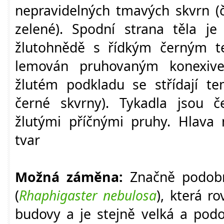
nepravidelných tmavých skvrn (
zelené). Spodní strana těla j
žlutohnědě s řídkým černým t
lemován pruhovaným konexi
žlutém podkladu se střídají t
černé skvrny). Tykadla jsou 
žlutými příčnými pruhy. Hlava
tvar
Možná záměna:
Značně podobn
(
Rhaphigaster nebulosa
), která r
budovy a je stejně velká a pod