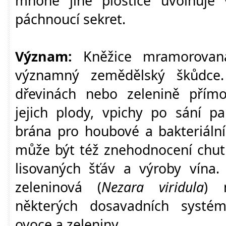
mnohé jiné ploštice uvolňuje
páchnoucí sekret.
Význam:
Kněžice mramorovan
významný zemědělský škůdce
dřevinách nebo zelenině přímo
jejich plody, vpichy po sání pa
brána pro houbové a bakteriáln
může být též znehodnocení chut
lisovaných šťáv a výroby vína.
zeleninová (
Nezara viridula
) 
některých dosavadních systém
ovoce a zeleniny.