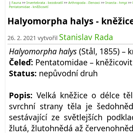
|
Fauna
>>
Invertebrata - bezobratlí
>>
Arthropoda - členovci
>>
Insecta - hmyz
>>
Pentatomidae - kněžicovití
Halyomorpha halys - kněži
Stanislav Rada
26. 2. 2021 vytvořil
Halyomorpha halys
(Stål, 1855) –
Čeleď:
Pentatomidae – kněžicovit
Status:
nepůvodní druh
Popis:
Velká kněžice o délce tě
svrchní strany těla je šedohněd
sestávající ze světlejších podk
žlutá, žlutohnědá až červenohněd