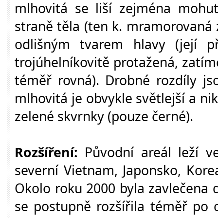
mlhovitá se liší zejména moh
straně těla (ten k. mramorovaná 
odlišným tvarem hlavy (její př
trojúhelníkovitě protažená, zatí
téměř rovná). Drobné rozdíly js
mlhovitá je obvykle světlejší a 
zelené skvrnky (pouze černé).
Rozšíření:
Původní areál leží ve
severní Vietnam, Japonsko, Korea
Okolo roku 2000 byla zavlečena 
se postupně rozšířila téměř po