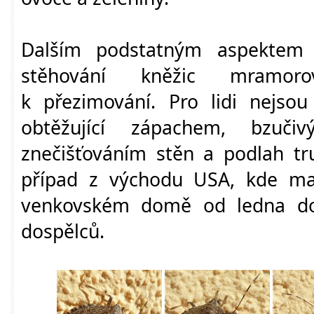
Dalším podstatným aspektem
stěhování kněžic mramo
k přezimování. Pro lidi nejsou
obtěžující zápachem, bzuči
znečišťováním stěn a podlah t
případ z východu USA, kde maj
venkovském domě od ledna do
dospělců.