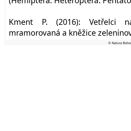
(Hemiptera: Heteroptera: Pentat
Kment P. (2016): Vetřelci 
mramorovaná a kněžice zeleninová
© Natura Bohem