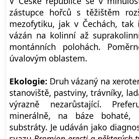
V České republice se v minulost
zástupce hořců s těžištěm rozš
mezofytiku, jak v Čechách, tak 
vázán na kolinní až suprakolinní
montánních polohách. Poměrn
úvalovým oblastem.
Ekologie:
Druh vázaný na xerote
stanoviště, pastviny, trávníky, la
výrazně nezarůstající. Prefe
minerálně, na báze bohaté, 
substráty. Je udáván jako diagno
svazu
Bromion erecti
a některých t