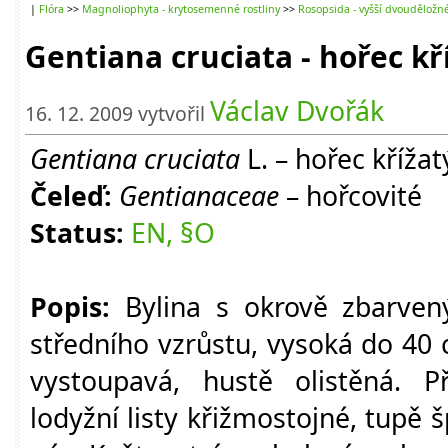
|
Flóra
>>
Magnoliophyta - krytosemenné rostliny
>>
Rosopsida - vyšší dvouděložn
Gentiana cruciata - hořec kř
Václav Dvořák
16. 12. 2009 vytvořil
Gentiana cruciata
L. – hořec křížat
Čeleď:
Gentianaceae
– hořcovité
Status:
EN, §O
Popis:
Bylina s okrově zbarvený
středního vzrůstu, vysoká do 40
vystoupavá, hustě olistěná. Př
lodyžní listy křižmostojné, tupě š