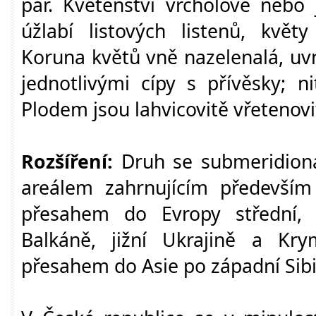
pár. Květenství vrcholové nebo
úžlabí listových listenů, květy
Koruna květů vně nazelenalá, uv
jednotlivými cípy s přívěsky; n
Plodem jsou lahvicovitě vřetenovi
Rozšíření:
Druh se submeridioná
areálem zahrnujícím především 
přesahem do Evropy střední, 
Balkáně, jižní Ukrajině a Kr
přesahem do Asie po západní Sibiř