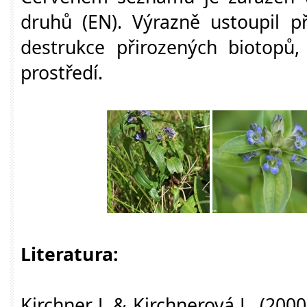
druhů (EN). Výrazně ustoupil p
destrukce přirozených biotopů,
prostředí.
Literatura:
Kirchner J. & Kirchnerová L. (2000)