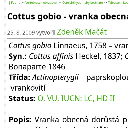
|
Fauna
>>
Vertebrata - obratlovci
>>
Osteichthyes - ryby kostnaté
>>
Teleostei - ko
Cottus gobio - vranka obecn
Zdeněk Mačát
25. 8. 2009 vytvořil
Cottus gobio
Linnaeus, 1758 – vra
Syn.:
Cottus affinis
Heckel, 1837;
Bonaparte 1846
Třída:
Actinopterygii
– paprskoplo
vrankovití
Status:
O, VU, IUCN: LC, HD II
Popis:
Vranka obecná dorůstá př