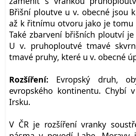
zaměnit s vrankou pruhoplout
Břišní ploutve u v. obecné jsou 
až k řitnímu otvoru jako je tomu
Také zbarvení břišních ploutví j
U v. pruhoploutvé tmavé skvrnk
tmavé pruhy, které u v. obecné úp
Rozšíření:
Evropský druh, ob
evropského kontinentu. Chybí v
Irsku.
V ČR je rozšíření vranky soust
pásma v povodí Labe, Moravy i