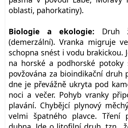
oblasti, pahorkatiny).
Biologie a ekologie:
Druh 
(demerzální). Vranka migruje v
schopna snést i vodu brakickou. J
na horské a podhorské potoky
povžována za bioindikační druh p
dne je převážně ukryta pod kame
noci a večer. Pohyb vranky při
plavání. Chybějcí plynový měch
velmi špatného plavce. Tření
dubna. Jde o litofilní druh, tzn., 