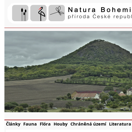
Články
Fauna
Flóra
Houby
Chráněná území
Literatura