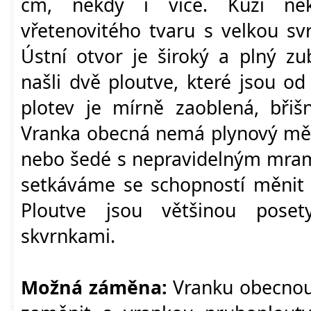
cm, někdy i více. Kůži nekr
vřetenovitého tvaru s velkou sv
Ústní otvor je široký a plný z
našli dvě ploutve, které jsou o
plotev je mírně zaoblená, břišn
Vranka obecná nemá plynový měc
nebo šedé s nepravidelným mram
setkáváme se schopností měnit 
Ploutve jsou většinou pose
skvrnkami.
Možná záměna:
Vranku obecnou