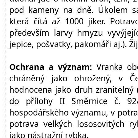
pod kameny na dně. Úkolem sa
která čítá až 1000 jiker. Potra
především larvy hmyzu vyvýjejí
jepice, pošvatky, pakomáři aj.). Žij
Ochrana a význam:
Vranka ob
chráněný jako ohrožený, v 
hodnocena jako druh zranitelný 
do přílohy II Směrnice č. 92
hospodářského významu, v potrav
potrava velkých lososovitých ry
jako nástražní rybka.