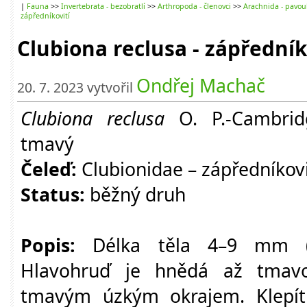
|
Fauna
>>
Invertebrata - bezobratlí
>>
Arthropoda - členovci
>>
Arachnida - pavou
zápředníkovití
Clubiona reclusa - zápřední
Ondřej Machač
20. 7. 2023 vytvořil
Clubiona reclusa
O. P.-Cambrid
tmavý
Čeleď:
Clubionidae – zápředníkovi
Status:
běžný druh
Popis:
Délka těla 4–9 mm (
Hlavohruď je hnědá až tmav
tmavým úzkým okrajem. Klepít