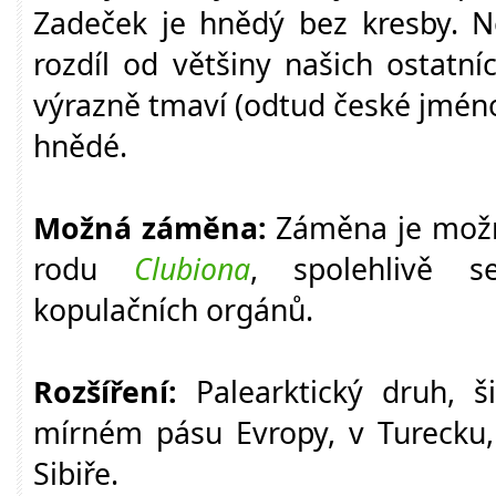
Zadeček je hnědý bez kresby. Ně
rozdíl od většiny našich ostatn
výrazně tmaví (odtud české jmén
hnědé.
Možná záměna:
Záměna je možn
rodu
Clubiona
, spolehlivě s
kopulačních orgánů.
Rozšíření:
Palearktický druh, š
mírném pásu Evropy, v Turecku, 
Sibiře.