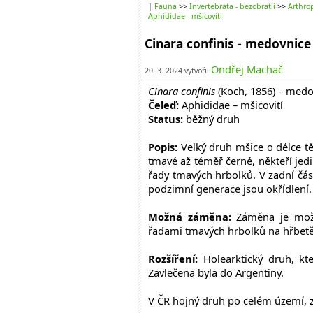
|
Fauna
>>
Invertebrata - bezobratlí
>>
Arthrop
Aphididae - mšicovití
Cinara confinis - medovnic
Ondřej Machač
20. 3. 2024 vytvořil
Cinara confinis
(Koch, 1856) – med
Čeleď:
Aphididae – mšicovití
Status:
běžný druh
Popis:
Velký druh mšice o délce tě
tmavé až téměř černé, někteří jedi
řady tmavých hrbolků. V zadní čás
podzimní generace jsou okřídlení. 
Možná záměna:
Záměna je mož
řadami tmavých hrbolků na hřbet
Rozšíření:
Holearktický druh, kt
Zavlečena byla do Argentiny.
V ČR hojný druh po celém území, z