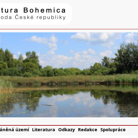
Natura Bohemica
| příroda Č
áněná území
Literatura
Odkazy
Redakce
Spolupráce