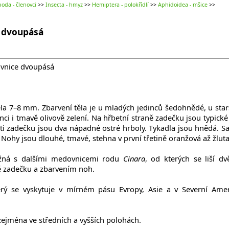
oda - členovci
>>
Insecta - hmyz
>>
Hemiptera - polokřídlí
>>
Aphidoidea - mšice
>>
e dvoupásá
ovnice dvoupásá
la 7–8 mm. Zbarvení těla je u mladých jedinců šedohnědé, u star
nci i tmavě olivově zelení. Na hřbetní straně zadečku jsou typické
ti zadečku jsou dva nápadné ostré hrboly. Tykadla jsou hnědá. S
Nohy jsou dlouhé, tmavé, stehna v první třetině oranžová až žluta
ná s dalšími medovnicemi rodu
Cinara
, od kterých se liší d
ě zadečku a zbarvením noh.
erý se vyskytuje v mírném pásu Evropy, Asie a v Severní Amer
ejména ve středních a vyšších polohách.