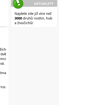
Najdete zde již více než
30
00
druhů rostlin, hub
a živočichů!
ších
 dvě
amci
vá.
věma
ice.