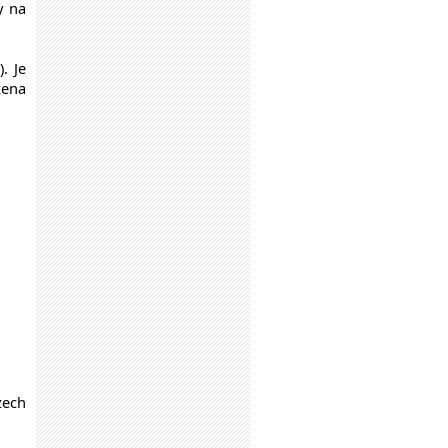
y na
. Je
zena
zech