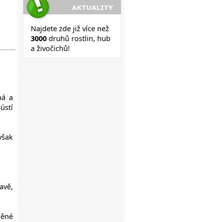
Najdete zde již více než
30
00
druhů rostlin, hub
a živočichů!
ná a
ústí
 však
avě,
něné