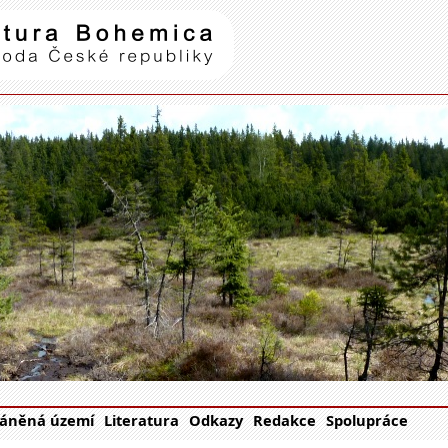
Natura Bohemica
| příroda Č
áněná území
Literatura
Odkazy
Redakce
Spolupráce