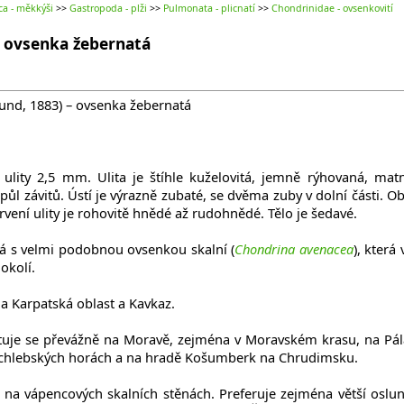
ca - měkkýši
>>
Gastropoda - plži
>>
Pulmonata - plicnatí
>>
Chondrinidae - ovsenkovití
- ovsenka žebernatá
und, 1883) – ovsenka žebernatá
ulity 2,5 mm. Ulita je štíhle kuželovitá, jemně rýhovaná, mat
ůl závitů. Ústí je výrazně zubaté, se dvěma zuby v dolní části. Ob
vení ulity je rohovitě hnědé až rudohnědé. Tělo je šedavé.
 s velmi podobnou ovsenkou skalní (
Chondrina avenacea
), která
okolí.
a Karpatská oblast a Kavkaz.
tuje se převážně na Moravě, zejména v Moravském krasu, na Pál
ychlebských horách a na hradě Košumberk na Chrudimsku.
 na vápencových skalních stěnách. Preferuje zejména větší oslu