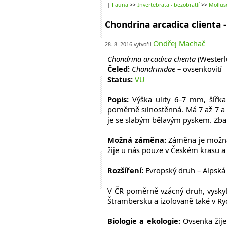
|
Fauna
>>
Invertebrata - bezobratlí
>>
Mollus
Chondrina arcadica clienta 
Ondřej Machač
28. 8. 2016 vytvořil
Chondrina arcadica clienta
(Westerl
Čeleď:
Chondrinidae
– ovsenkovití
Status:
VU
Popis:
Výška ulity 6–7 mm, šířka 
poměrně silnostěnná. Má 7 až 7 a p
je se slabým bělavým pyskem. Zbar
Možná záměna:
Záměna je možná
žije u nás pouze v Českém krasu a 
Rozšíření:
Evropský druh – Alpská 
V ČR poměrně vzácný druh, vysky
Štrambersku a izolovaně také v R
Biologie a ekologie:
Ovsenka žije