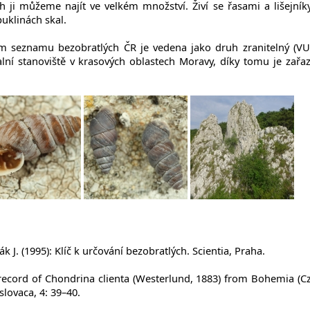
h ji můžeme najít ve velkém množství. Živí se řasami a lišejník
uklinách skal.
 seznamu bezobratlých ČR je vedena jako druh zranitelný (VU)
lní stanoviště v krasových oblastech Moravy, díky tomu je zařa
ák J. (1995): Klíč k určování bezobratlých. Scientia, Praha.
 record of Chondrina clienta (Westerlund, 1883) from Bohemia (C
lovaca, 4: 39–40.