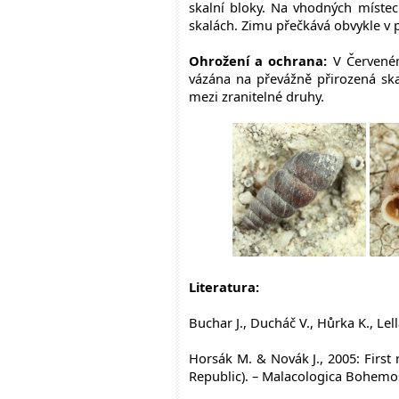
skalní bloky. Na vhodných místec
skalách. Zimu přečkává obvykle v p
Ohrožení a ochrana:
V Červeném
vázána na převážně přirozená ska
mezi zranitelné druhy.
Literatura:
Buchar J., Ducháč V., Hůrka K., Lell
Horsák M. & Novák J., 2005: First
Republic). – Malacologica Bohemos