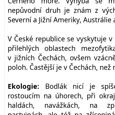
Černého moře. Vyhýbá se med
nepůvodní druh je znám z východ
Severní a Jižní Ameriky, Austráli
V České republice se vyskytuje v
přilehlých oblastech mezofyti
v jižních Čechách, ovšem vzácně
poloh. Častější je v Čechách, než
Ekologie:
Bodlák nicí je spíš
rostoucím na úhorech, při okraj
haldách, navážkách, na zpu
pastvinách, ale též na zřícenin