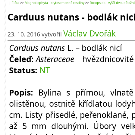
|
Flóra
>>
Magnoliophyta - krytosemenné rostliny
>>
Rosopsida - vyšší dvouděložn
Carduus nutans - bodlák nic
Václav Dvořák
23. 10. 2016 vytvořil
Carduus nutans
L. – bodlák nicí
Čeleď:
Asteraceae
– hvězdnicovité
Status:
NT
Popis:
Bylina s přímou, vlnatě 
olistěnou, ostnitě křídlatou lod
cm. Listy přisedlé, peřenoklané, p
až 5 mm dlouhými. Úbory velké