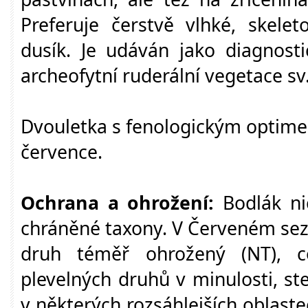
Preferuje čerstvě vlhké, skelet
dusík. Je udáván jako diagnost
archeofytní ruderální vegetace sv
Dvouletka s fenologickým optime
července.
Ochrana a ohrožení:
Bodlák nic
chráněné taxony. V Červeném se
druh téměř ohrožený (NT), 
plevelných druhů v minulosti, st
v některých rozsáhlejších oblast