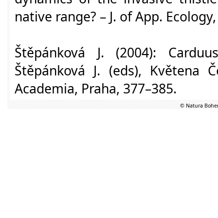
native range? – J. of App. Ecology
Štěpánková J. (2004): Carduu
Štěpánková J. (eds), Květena Če
Academia, Praha, 377–385.
© Natura Bohem