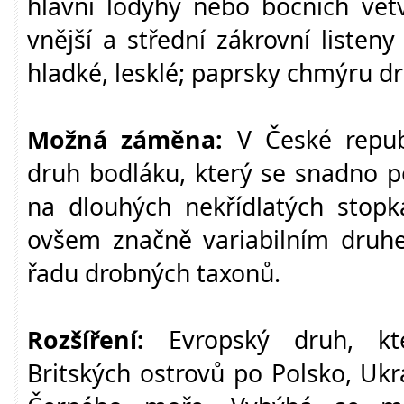
hlavní lodyhy nebo bočních větví
vnější a střední zákrovní listen
hladké, lesklé; paprsky chmýru drs
Možná záměna:
V České repub
druh bodláku, který se snadno p
na dlouhých nekřídlatých stopk
ovšem značně variabilním druhe
řadu drobných taxonů.
Rozšíření:
Evropský druh, kt
Britských ostrovů po Polsko, Ukr