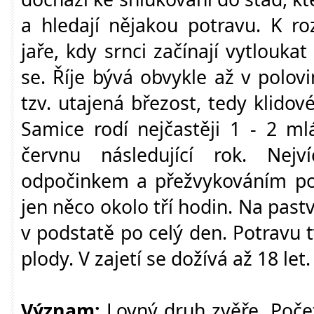
a hledají nějakou potravu. K r
jaře, kdy srnci začínají vytlouka
se. Říje bývá obvykle až v polov
tzv. utajená březost, tedy klido
Samice rodí nejčastěji 1 - 2 ml
červnu následující rok. Nejv
odpočinkem a přežvykováním pot
jen něco okolo tří hodin. Na pas
v podstatě po celý den. Potravu tv
plody. V zajetí se dožívá až 18 let.
Význam:
Lovný druh zvěře. Poče