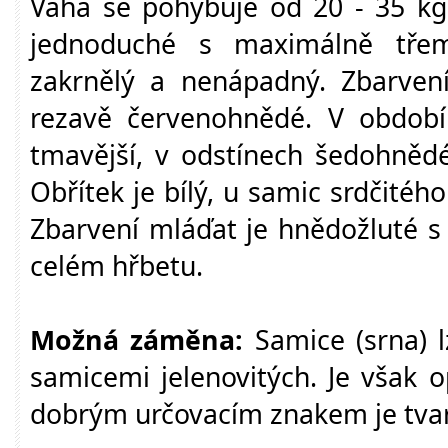
Váha se pohybuje od 20 - 35 kg.
jednoduché s maximálně třem
zakrnělý a nenápadný. Zbarvení
rezavě červenohnědé. V období
tmavější, v odstínech šedohněd
Obřítek je bílý, u samic srdčitéh
Zbarvení mláďat je hnědožluté s
celém hřbetu.
Možná záměna:
Samice (srna) l
samicemi jelenovitých. Je však 
dobrým určovacím znakem je tvar 