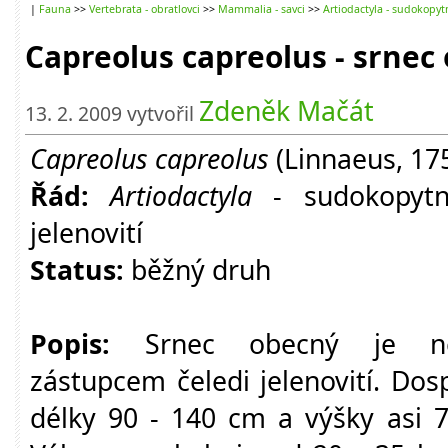
|
Fauna
>>
Vertebrata - obratlovci
>>
Mammalia - savci
>>
Artiodactyla - sudokopytn
Capreolus capreolus - srnec
Zdeněk Mačát
13. 2. 2009 vytvořil
Capreolus capreolus
(Linnaeus, 17
Řád:
Artiodactyla
- sudokopytn
jelenovití
Status:
běžný druh
Popis:
Srnec obecný je n
zástupcem čeledi jelenovití. Dosp
délky 90 - 140 cm a výšky asi 