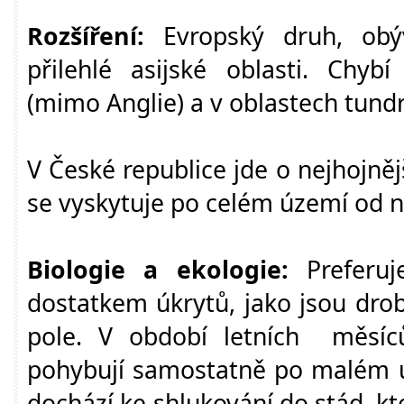
Rozšíření:
Evropský druh, obý
přilehlé asijské oblasti. Chyb
(mimo Anglie) a v oblastech tund
V České republice jde o nejhojněj
se vyskytuje po celém území od ní
Biologie a ekologie:
Preferuj
dostatkem úkrytů, jako jsou drob
pole. V období letních měsíc
pohybují samostatně po malém 
dochází ke shlukování do stád, kt