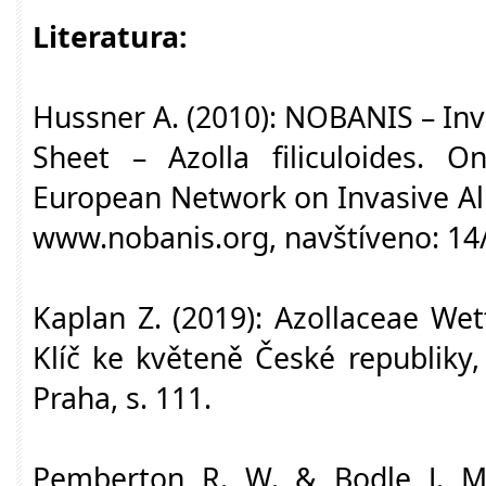
Literatura:
Hussner A. (2010): NOBANIS – Inv
Sheet – Azolla filiculoides. O
European Network on Invasive Al
www.nobanis.org, navštíveno: 14
Kaplan Z. (2019): Azollaceae Wetts
Klíč ke květeně České republiky,
Praha, s. 111.
Pemberton R. W. & Bodle J. M.