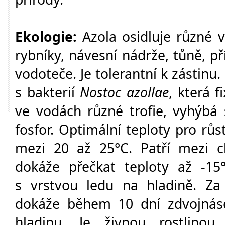
Ekologie:
Azola osidluje různé v
rybníky, návesní nádrže, tůně, p
vodoteče. Je tolerantní k zástinu
s bakterií
Nostoc azollae
, která f
ve vodách různé trofie, vyhýb
fosfor. Optimální teploty pro rů
mezi 20 až 25°C. Patří mezi ch
dokáže přečkat teploty až -15
s vrstvou ledu na hladině. Z
dokáže během 10 dní zdvojnásob
hladinu. Je živnou rostlinou