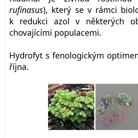
rufinasus
), který se v rámci biol
k redukci azol v některých o
chovajícími populacemi.
Hydrofyt s fenologickým optime
října.