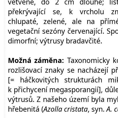
větvené, do 2 cm dlouhé; list
překrývající se, k vrcholu zm
chlupaté, zelené, ale na pří
vegetační sezóny červenající. Sp
dimorfní; výtrusy bradavčité.
Možná záměna:
Taxonomicky ko
rozlišovací znaky se nacházejí p
[= háčkovitých strukturách mik
k přichycení megasporangií], důle
výtrusů. Z našeho území byla my
hřebenitá (
Azolla cristata
, syn.
A. 