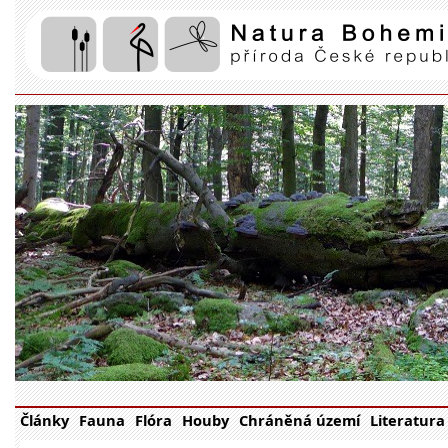
Články
Fauna
Flóra
Houby
Chráněná území
Literatura