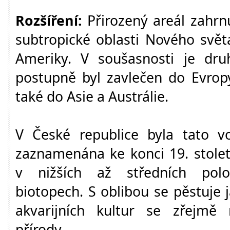
Rozšíření:
Přirozený areál zahrn
subtropické oblasti Nového světa
Ameriky. V soušasnosti je dr
postupně byl zavlečen do Evropy,
také do Asie a Austrálie.
V České republice byla tato v
zaznamenána ke konci 19. stolet
v nižších až středních pol
biotopech. S oblibou se pěstuje ja
akvarijních kultur se zřejmě 
přírody.