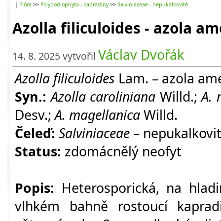
|
Flóra
>>
Polypodiophyta - kapradiny
>>
Salviniaceae - nepukalkovité
Azolla filiculoides - azola a
Václav Dvořák
14. 8. 2025 vytvořil
Azolla filiculoides
Lam. – azola am
Syn.:
Azolla caroliniana
Willd.;
A. 
Desv.;
A. magellanica
Willd.
Čeleď:
Salviniaceae
– nepukalkovi
Status:
zdomácnělý neofyt
Popis:
Heterosporická, na hladi
vlhkém bahně rostoucí kapradi