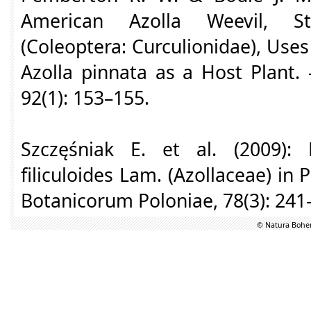
American Azolla Weevil, St
(Coleoptera: Curculionidae), Use
Azolla pinnata as a Host Plant. 
92(1): 153–155.
Szczęśniak E. et al. (2009): D
filiculoides Lam. (Azollaceae) in 
Botanicorum Poloniae, 78(3): 241
© Natura Bohem