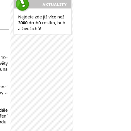
Najdete zde již více než
30
00
druhů rostlin, hub
a živočichů!
 10–
větý
runa
mocí
ny a
dále
ření
odu.