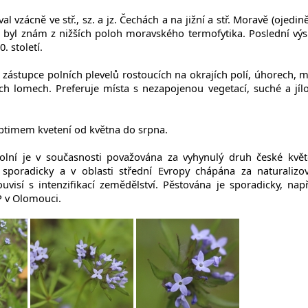
l vzácně ve stř., sz. a jz. Čechách a na jižní a stř. Moravě (ojedině
lit byl znám z nižších poloh moravského termofytika. Poslední výs
. století.
 zástupce polních plevelů rostoucích na okrajích polí, úhorech, 
ch lomech. Preferuje místa s nezapojenou vegetací, suché a jílo
optimem kvetení od května do srpna.
lní je v současnosti považována za vyhynulý druh české květ
 sporadicky a v oblasti střední Evropy chápána za naturalizo
ouvisí s intenzifikací zemědělství. Pěstována je sporadicky, např
P v Olomouci.