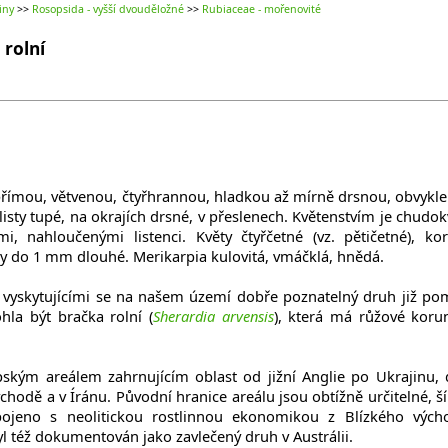
iny
>>
Rosopsida - vyšší dvouděložné
>>
Rubiaceae - mořenovité
 rolní
římou, větvenou, čtyřhrannou, hladkou až mírně drsnou, obvykle
isty tupé, na okrajích drsné, v přeslenech. Květenstvím je chudok
i, nahloučenými listenci. Květy čtyřčetné (vz. pětičetné), ko
ky do 1 mm dlouhé. Merikarpia kulovitá, vmáčklá, hnědá.
vyskytujícími se na našem území dobře poznatelný druh již po
la být bračka rolní (
Sherardia arvensis
), která má růžové koru
kým areálem zahrnujícím oblast od jižní Anglie po Ukrajinu, 
ýchodě a v Íránu. Původní hranice areálu jsou obtížně určitelné, ší
ojeno s neolitickou rostlinnou ekonomikou z Blízkého vých
Byl též dokumentován jako zavlečený druh v Austrálii.