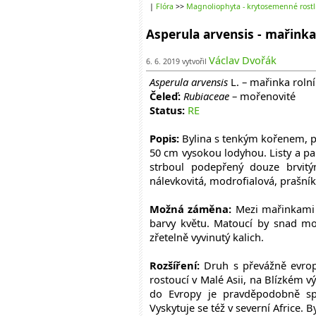
|
Flóra
>>
Magnoliophyta - krytosemenné rostl
Asperula arvensis - mařinka
Václav Dvořák
6. 6. 2019 vytvořil
Asperula arvensis
L. – mařinka rolní
Čeleď:
Rubiaceae
– mořenovité
Status:
RE
Popis:
Bylina s tenkým kořenem, p
50 cm vysokou lodyhou. Listy a pal
strboul podepřený douze brvitým
nálevkovitá, modrofialová, prašní
Možná záměna:
Mezi mařinkami 
barvy květu. Matoucí by snad moh
zřetelně vyvinutý kalich.
Rozšíření:
Druh s převážně evrops
rostoucí v Malé Asii, na Blízkém v
do Evropy je pravděpodobně sp
Vyskytuje se též v severní Africe. 