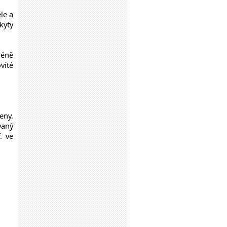
le a
kyty
méně
vité
eny.
vaný
. ve