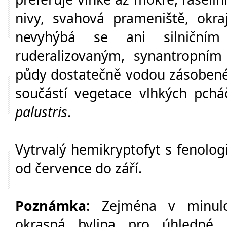
nivy, svahová prameniště, okra
nevyhýbá se ani silniční
ruderalizovaným, synantropním 
půdy dostatečně vodou zásobené, 
součástí vegetace vlhkých pchá
palustris
.
Vytrvalý hemikryptofyt s fenolo
od července do září.
Poznámka:
Zejména v minulos
okrasná bylina pro úhledné ú