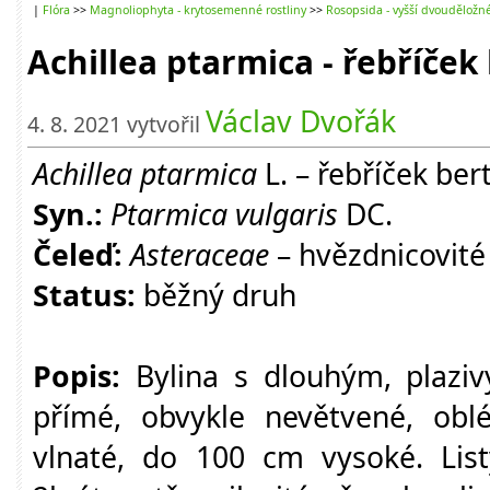
|
Flóra
>>
Magnoliophyta - krytosemenné rostliny
>>
Rosopsida - vyšší dvouděložn
Achillea ptarmica - řebříče
Václav Dvořák
4. 8. 2021 vytvořil
Achillea ptarmica
L. – řebříček be
Syn.:
Ptarmica vulgaris
DC.
Čeleď:
Asteraceae
– hvězdnicovité
Status:
běžný druh
Popis:
Bylina s dlouhým, plazi
přímé, obvykle nevětvené, oblé
vlnaté, do 100 cm vysoké. List