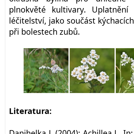
plnokvěté kultivary. Uplatnění
léčitelství, jako součást kýchacích
při bolestech zubů.
Literatura:
Danihelka J. (2004): Achillea L. In