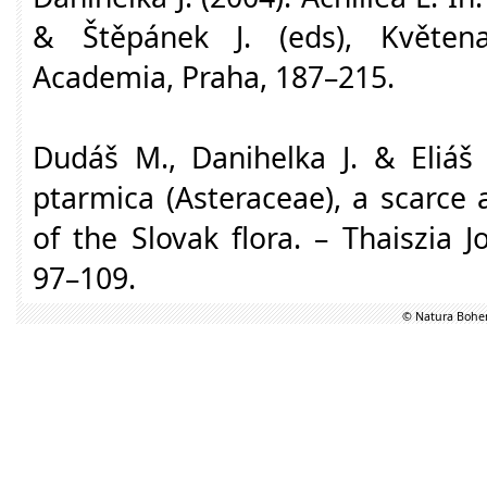
& Štěpánek J. (eds), Květen
Academia, Praha, 187–215.
Dudáš M., Danihelka J. & Eliáš P
ptarmica (Asteraceae), a scarce
of the Slovak flora. – Thaiszia J
97–109.
© Natura Bohem