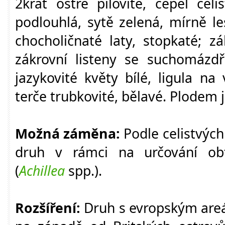
2krát ostře pilovité, čepel cel
podlouhlá, sytě zelená, mírně l
chocholičnaté laty, stopkaté; zá
zákrovní listeny se suchomázd
jazykovité květy bílé, ligula na
terče trubkovité, bělavé. Plodem j
Možná záměna:
Podle celistvých 
druh v rámci na určování obt
(
Achillea
spp.).
Rozšíření:
Druh s evropským areá