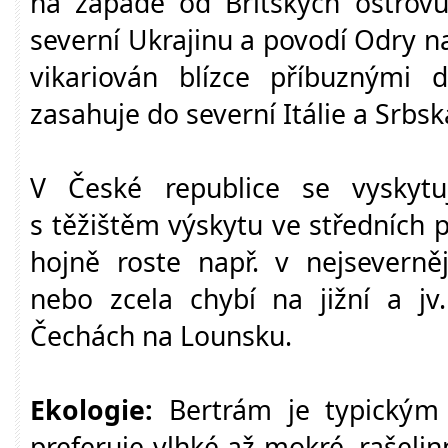
na západě od Britských ostrovů
severní Ukrajinu a povodí Odry na
vikariován blízce příbuznými 
zasahuje do severní Itálie a Srbsk
V České republice se vyskytu
s těžištěm výskytu ve středních 
hojně roste např. v nejseverně
nebo zcela chybí na jižní a jv
Čechách na Lounsku.
Ekologie:
Bertrám je typickým 
preferuje vlhké až mokré, rašeli